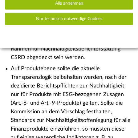
Alle annehmen
Die Offenlegungspflichten auf
Gesellschaftsebene in der SFDR sollten
Nur technisch notwendige Cookies
gestrichen werden, da sie für Anleger keinen
Mehrwert schaffen und künftig durch die
allgemeinen Berichtspflichten nach dem EU-
Rahmen für Nachhaltigkeitsberichterstattung
CSRD abgedeckt sein werden.
Auf Produktebene sollte die aktuelle
Transparenzlogik beibehalten werden, nach der
dezidierte Berichtspflichten zur Nachhaltigkeit
nur für Produkte mit ESG-bezogenen Zusagen
(Art.-8- und Art.-9-Produkte) gelten. Sollte die
Kommission an dem Vorschlag festhalten,
Standards zur Nachhaltigkeitsoffenlegung für alle
Finanzprodukte einzuführen, so müssten diese
auf einige wesentliche Indikatoren z. B. zu