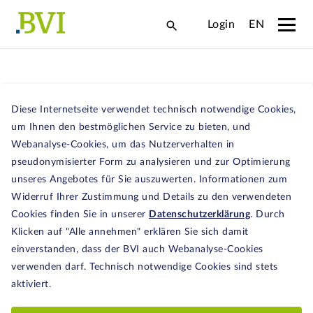
Login
EN
20.12.2023
Diese Internetseite verwendet technisch notwendige Cookies,
um Ihnen den bestmöglichen Service zu bieten, und
BVI zur Überprüfung der
Webanalyse-Cookies, um das Nutzerverhalten in
SFDR
pseudonymisierter Form zu analysieren und zur Optimierung
unseres Angebotes für Sie auszuwerten. Informationen zum
Widerruf Ihrer Zustimmung und Details zu den verwendeten
Im Rahmen der EU-Konsultation zur
Cookies finden Sie in unserer
Datenschutzerklärung
. Durch
Überprüfung der EU-Offenlegungsverordnung
Klicken auf "Alle annehmen" erklären Sie sich damit
(SFDR) haben wir eine umfangreiche
einverstanden, dass der BVI auch Webanalyse-Cookies
Stellungnahme
mit folgenden Schwerpunkten
verwenden darf. Technisch notwendige Cookies sind stets
eingereicht:
aktiviert.