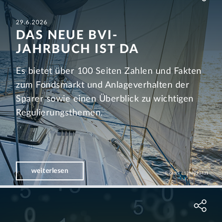
29.6.2026
DAS NEUE BVI-
JAHRBUCH IST DA
Es bietet über 100 Seiten Zahlen und Fakten
zum Fondsmarkt und Anlageverhalten der
Sparer sowie einen Überblick zu wichtigen
Regulierungsthemen.
weiterlesen
© iStock / 1394993431