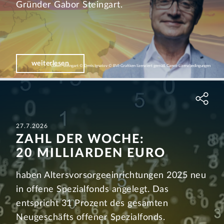
Gründer Gabor Steingart.
weiterlesen
Gabor Steingart © Denis Ignatov © BVI-Grafiken lizenziert gemäß Canva-Lizenzbedingungen
27.7.2026
ZAHL DER WOCHE:
20 MILLIARDEN EURO
haben Altersvorsorgeeinrichtungen 2025 neu
in offene Spezialfonds angelegt. Das
entspricht 31 Prozent des gesamten
Neugeschäfts offener Spezialfonds.