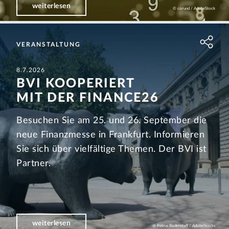
weiterlesen
© corund / AdobeStock
VERANSTALTUNG
8.7.2026
BVI KOOPERIERT
MIT DER FINANCE26
Besuchen Sie am 25. und 26. September die
neue Finanzmesse in Frankfurt. Informieren
Sie sich über vielfältige Themen. Der BVI ist
Partner.
weiterlesen
@ Petrus Bodenstaff / AdobeStocks