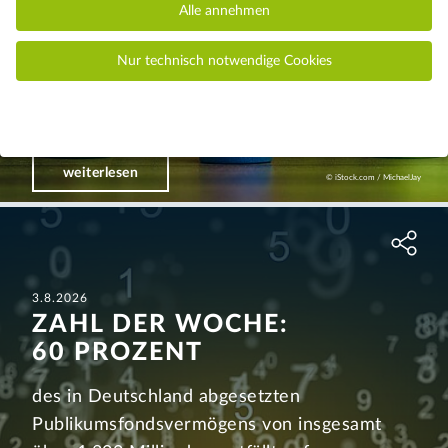
Alle annehmen
Mehr dazu lesen Sie im Jahresbericht der
Verbraucherschlichtungsstelle.
Nur technisch notwendige Cookies
weiterlesen
© iStock.com / MichaelJay
3.8.2026
ZAHL DER WOCHE:
60 PROZENT
des in Deutschland abgesetzten
Publikumsfondsvermögens von insgesamt