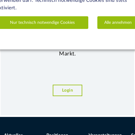
erwenden darf. Technisch notwendige Cookies sind stets
ktiviert.
BVI direkt
Nur technisch notwendige Cookies
Alle annehmen
Der BVI informiert seine Mitglieder über
regulatorische Entwicklungen der relevanten
Branchenthemen sowie regelmäßig über den
Markt.
Login