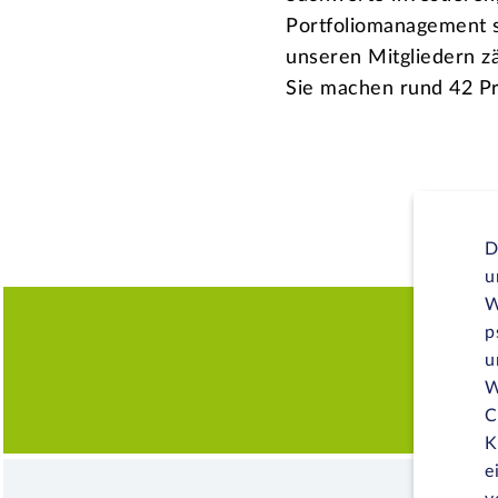
Portfoliomanagement sp
unseren Mitgliedern z
Sie machen rund 42 Pr
D
u
W
p
M
u
W
C
K
e