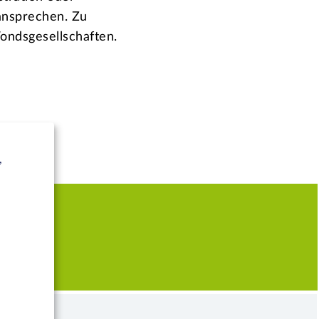
 ansprechen. Zu
ondsgesellschaften.
,
CH