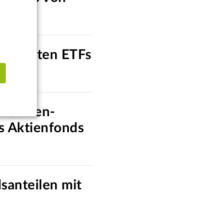
-basierten ETFs
mobilien-
ls Aktienfonds
santeilen mit