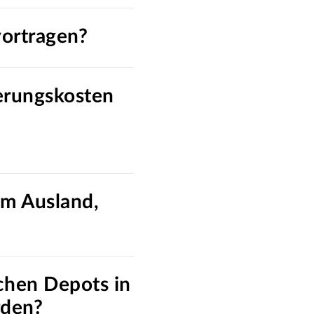
vortragen?
erungskosten
im Ausland,
chen Depots in
rden?