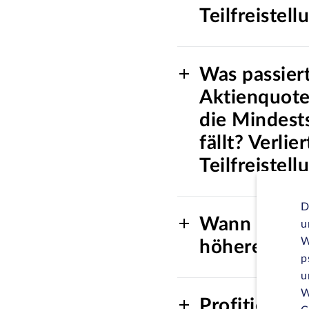
Teilfreistel
Was passier
Aktienquote 
die Mindests
fällt? Verli
Teilfreistell
D
Wann profit
u
W
höheren Teil
p
u
W
Profitieren 