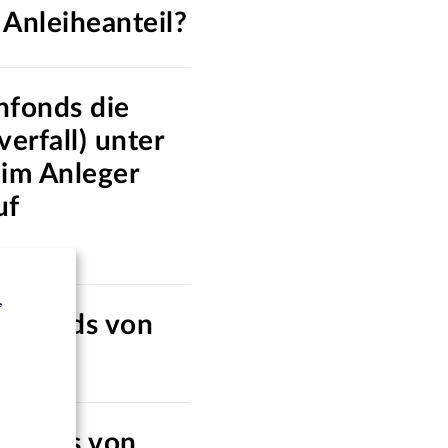
 Anleiheanteil?
nfonds die
erfall) unter
eim Anleger
uf
,
ienfonds von
er ETFs von