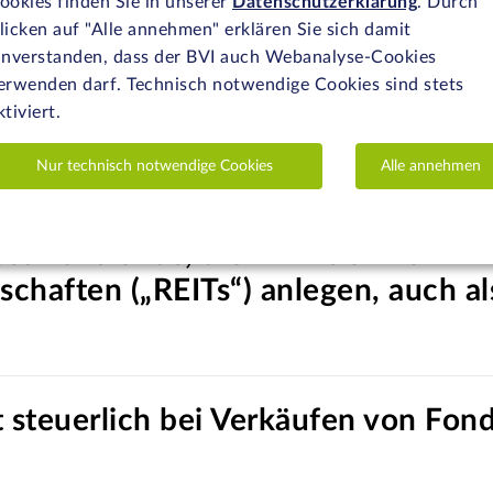
ookies finden Sie in unserer
Datenschutzerklärung
. Durch
lungen für Aktienfonds?
licken auf "Alle annehmen" erklären Sie sich damit
inverstanden, dass der BVI auch Webanalyse-Cookies
erwenden darf. Technisch notwendige Cookies sind stets
ktiviert.
 synthetisch replizierenden / Swap
reistellungen?
Nur technisch notwendige Cookies
Alle annehmen
stmentfonds, die in Aktien von Im
schaften („REITs“) anlegen, auch a
 steuerlich bei Verkäufen von Fond