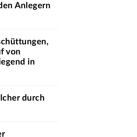
den Anlegern
sschüttungen,
f von
iegend in
olcher durch
er