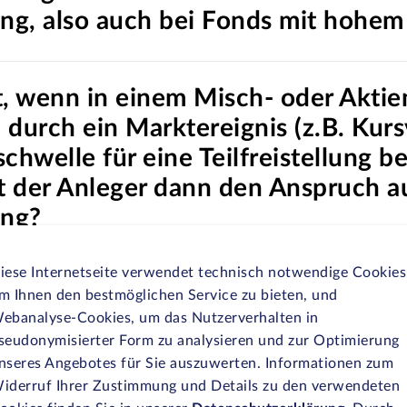
lung, also auch bei Fonds mit hohem
t, wenn in einem Misch- oder Aktie
durch ein Marktereignis (z.B. Kursv
chwelle für eine Teilfreistellung b
ert der Anleger dann den Anspruch a
ung?
iese Internetseite verwendet technisch notwendige Cookies
ieren Anleger bei offenen Immobil
m Ihnen den bestmöglichen Service zu bieten, und
ebanalyse-Cookies, um das Nutzerverhalten in
freistellungen?
seudonymisierter Form zu analysieren und zur Optimierung
nseres Angebotes für Sie auszuwerten. Informationen zum
iderruf Ihrer Zustimmung und Details zu den verwendeten
auch Anleger physisch replizierend