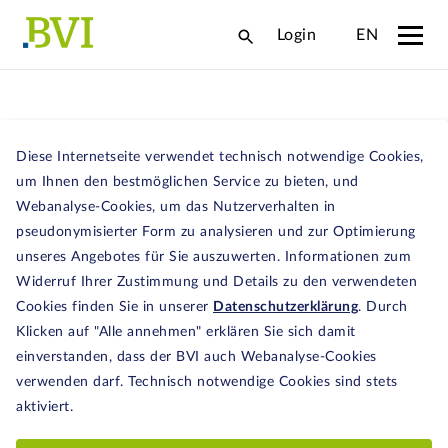
Login
EN
Sparplan und
Diese Internetseite verwendet technisch notwendige Cookies,
Entnahmeplan
um Ihnen den bestmöglichen Service zu bieten, und
Webanalyse-Cookies, um das Nutzerverhalten in
Große Auswahl schon mit kleineren
pseudonymisierter Form zu analysieren und zur Optimierung
Beträgen
unseres Angebotes für Sie auszuwerten. Informationen zum
Widerruf Ihrer Zustimmung und Details zu den verwendeten
Fonds-Sparpläne bieten Ihnen die Möglichkeit,
Cookies finden Sie in unserer
Datenschutzerklärung
. Durch
schon mit kleinen Beträgen regelmäßig in eine
Klicken auf "Alle annehmen" erklären Sie sich damit
Vielzahl von Einzelwerten zu investieren. Das
einverstanden, dass der BVI auch Webanalyse-Cookies
Prinzip: Sie zahlen zum Beispiel über einen
verwenden darf. Technisch notwendige Cookies sind stets
aktiviert.
längeren Zeitraum Geld ein, beispielsweise bis
zu Ihrem 67. Lebensjahr. Sie können die Höhe