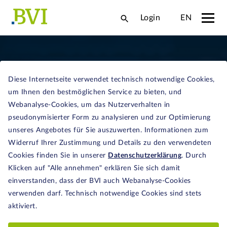
Login
EN
Diese Internetseite verwendet technisch notwendige Cookies,
um Ihnen den bestmöglichen Service zu bieten, und
DIGITALISIERUNG UND
Webanalyse-Cookies, um das Nutzerverhalten in
CYBERSICHERHEIT
pseudonymisierter Form zu analysieren und zur Optimierung
unseres Angebotes für Sie auszuwerten. Informationen zum
Big Data, Künstliche Intelligenz und Blockchain –
digitale Technologien verändern die Welt
Widerruf Ihrer Zustimmung und Details zu den verwendeten
grundlegend und eröffnen der Fondsbranche neue
Cookies finden Sie in unserer
Datenschutzerklärung
. Durch
Möglichkeiten. Finanzwirtschaft, Politik und
Klicken auf "Alle annehmen" erklären Sie sich damit
Aufsicht haben die Chancen und Risiken des
einverstanden, dass der BVI auch Webanalyse-Cookies
technologischen Fortschritts erkannt und hierfür
verwenden darf. Technisch notwendige Cookies sind stets
Regeln zum Beispiel für die Anwendung
aktiviert.
Künstlicher Intelligenz und zur Verbesserung der
Betriebsstabilität digitaler Systeme des