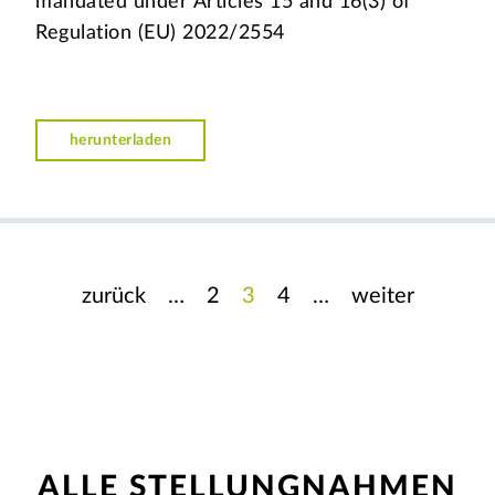
mandated under Articles 15 and 16(3) of
Regulation (EU) 2022/2554
herunterladen
zurück
…
2
3
4
…
weiter
ALLE STELLUNGNAHMEN