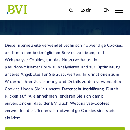
Login
EN
Diese Internetseite verwendet technisch notwendige Cookies,
um Ihnen den bestmöglichen Service zu bieten, und
Webanalyse-Cookies, um das Nutzerverhalten in
pseudonymisierter Form zu analysieren und zur Optimierung
INFRASTRUKTUR
unseres Angebotes für Sie auszuwerten. Informationen zum
Widerruf Ihrer Zustimmung und Details zu den verwendeten
Mit dem Standortfördergesetz setzt die
Cookies finden Sie in unserer
Datenschutzerklärung
. Durch
Bundesregierung neue Impulse für Investitionen,
Klicken auf "Alle annehmen" erklären Sie sich damit
vor allem in erneuerbare Energien und
einverstanden, dass der BVI auch Webanalyse-Cookies
Infrastruktur. Die Anlagemöglichkeiten für
verwenden darf. Technisch notwendige Cookies sind stets
Investmentfonds erweitern sich deutlich.
aktiviert.