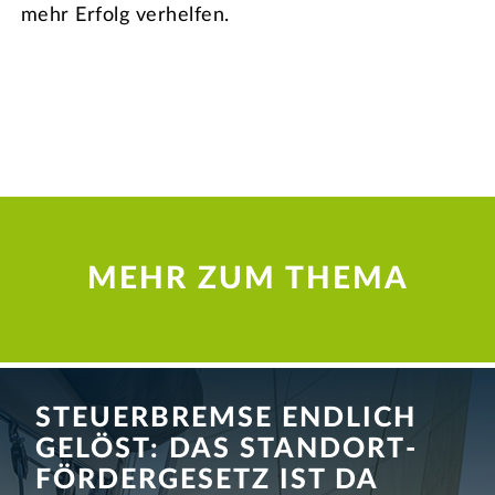
mehr Erfolg verhelfen.
MEHR ZUM THEMA
STEUER­BREM­SE ENDLICH
GELÖST: DAS STAND­ORT­
FÖRDER­GESETZ IST DA