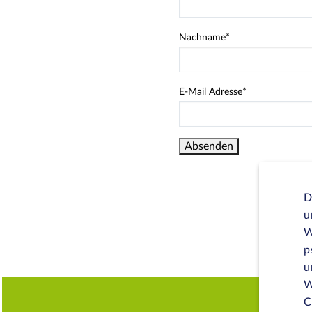
Nachname
*
E-Mail Adresse
*
D
u
W
p
u
W
C