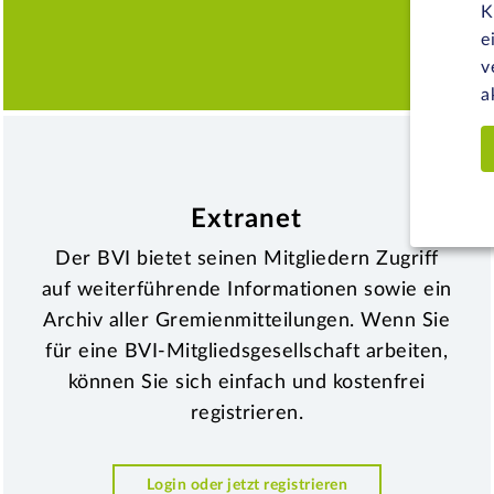
M
K
e
v
a
Extranet
Der BVI bietet seinen Mitgliedern Zugriff
auf weiterführende Informationen sowie ein
Archiv aller Gremienmitteilungen. Wenn Sie
für eine BVI-Mitgliedsgesellschaft arbeiten,
können Sie sich einfach und kostenfrei
registrieren.
Login oder jetzt registrieren